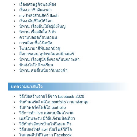
เรื่องเศรษฐกิจพอเพียง
เรื่อง อาชีวจิตอาสา
mv เพลงสวนสัตว์ flash
เรื่อง คืนชีวิตให้โลก
นิทาน เรื่องต้นโอ๊ตผู้ยิ่งใหญ่
นิทาน เรื่องผีเสื้อ 3 ตัว
ความปลอดภัยบนถนน
การเลือกซื้อโน๊ตบุ๊ค
โฆษณายาสีฟันดอกบัวคู่
สื่อการสอน อุปกรณ์คอมพิวเตอร์
นิทาน เรื่องสุนัขจิ้งจอกกับนกกระสา
ชินจังไม่ไปโรงเรียน
นิทาน คนขี้เหนียวกับทองคำ
บทความน่าสนใจ
วิธีเปิดสร้างรายได้จาก facebook 2020
รับทำพอร์ตโฟลิโอ portfolio ภาษาอังกฤษ
รับทำพอร์ตโฟลิโอ portfolio
วิธีการทำ live สดแบบมีผลโหวต
เฟสโดนระงับ มีวิธีแก้ง่ายนิดเดียว
วิธีทำตัวอักษรป้ายไฟนีออน Ps
วิธีแปลงไฟล์ swf เป็นไฟล์วีดีโอ
โหลดคลิปวิดีโอจาก Facebook